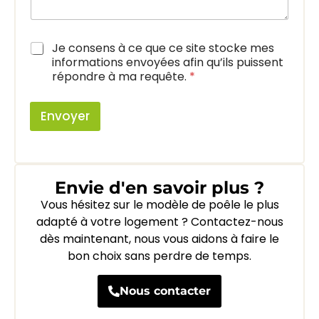
m
e
s
A
Je consens à ce que ce site stocke mes
s
c
a
informations envoyées afin qu’ils puissent
c
g
répondre à ma requête.
*
o
e
r
d
Envoyer
R
G
P
D
*
Envie d'en savoir plus ?
Vous hésitez sur le modèle de poêle le plus
adapté à votre logement ? Contactez-nous
dès maintenant, nous vous aidons à faire le
bon choix sans perdre de temps.
Nous contacter