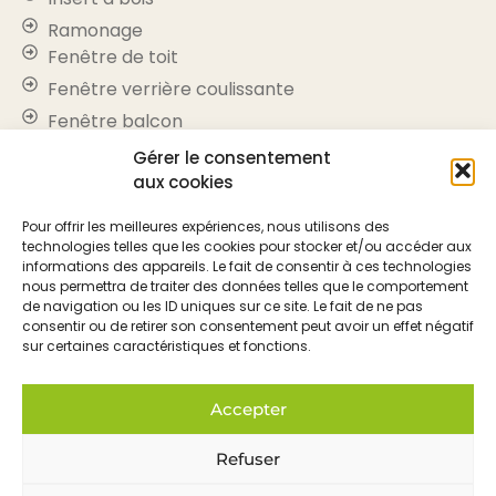
Ramonage
Fenêtre de toit
Fenêtre verrière coulissante
Fenêtre balcon
Puit de lumière
Gérer le consentement
aux cookies
Store occultant
Volet roulant
Pour offrir les meilleures expériences, nous utilisons des
PAC air-air
technologies telles que les cookies pour stocker et/ou accéder aux
informations des appareils. Le fait de consentir à ces technologies
PAC air-eau
nous permettra de traiter des données telles que le comportement
Réparation de toiture
de navigation ou les ID uniques sur ce site. Le fait de ne pas
consentir ou de retirer son consentement peut avoir un effet négatif
Moquette de pierre
sur certaines caractéristiques et fonctions.
Informations
Nos agences
Accepter
Nos réalisations
Refuser
Nous contacter