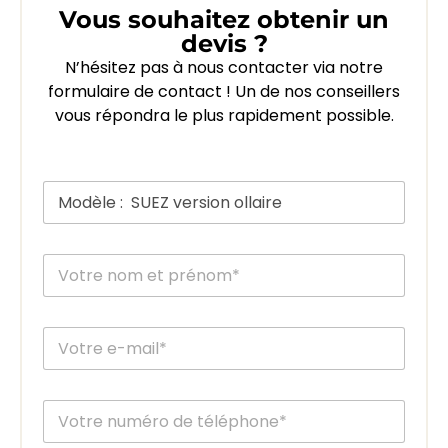
Vous souhaitez obtenir un
devis ?
N’hésitez pas à nous contacter via notre
formulaire de contact ! Un de nos conseillers
vous répondra le plus rapidement possible.
M
o
d
è
V
V
l
o
o
e
t
t
d
r
r
u
e
E
e
p
V
-
n
o
o
m
o
ê
t
a
m
l
r
T
i
*
e
e
é
l
*
E
l