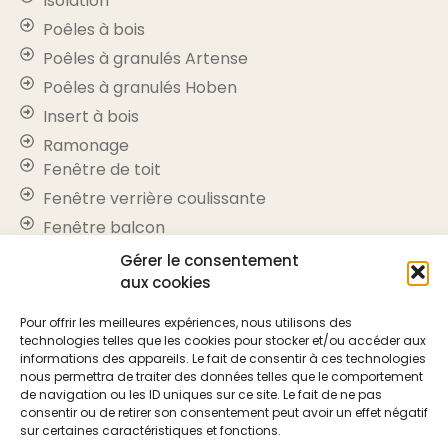
Isolation
Poêles à bois
Poêles à granulés Artense
Poêles à granulés Hoben
Insert à bois
Ramonage
Fenêtre de toit
Fenêtre verrière coulissante
Fenêtre balcon
Puit de lumière
Gérer le consentement
aux cookies
Store occultant
Volet roulant
Pour offrir les meilleures expériences, nous utilisons des
PAC air-air
technologies telles que les cookies pour stocker et/ou accéder aux
informations des appareils. Le fait de consentir à ces technologies
PAC air-eau
nous permettra de traiter des données telles que le comportement
Réparation de toiture
de navigation ou les ID uniques sur ce site. Le fait de ne pas
consentir ou de retirer son consentement peut avoir un effet négatif
Moquette de pierre
sur certaines caractéristiques et fonctions.