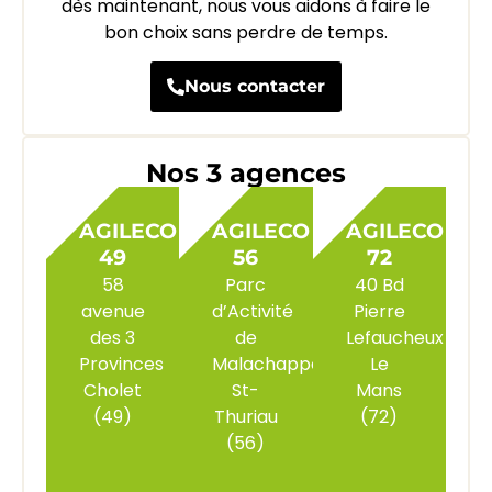
dès maintenant, nous vous aidons à faire le
bon choix sans perdre de temps.
Nous contacter
Nos 3 agences
AGILECO
AGILECO
AGILECO
49
56
72
58
Parc
40 Bd
avenue
d’Activité
Pierre
des 3
de
Lefaucheux
Provinces
Malachappe
Le
Cholet
St-
Mans
(49)
Thuriau
(72)
(56)