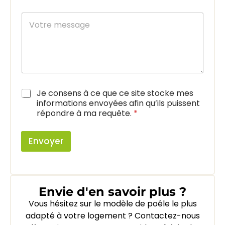
*
-
é
m
V
p
a
o
h
i
t
o
l
r
n
e
e
m
e
s
A
Je consens à ce que ce site stocke mes
s
c
a
informations envoyées afin qu’ils puissent
c
g
répondre à ma requête.
*
o
e
r
d
Envoyer
R
G
P
D
*
Envie d'en savoir plus ?
Vous hésitez sur le modèle de poêle le plus
adapté à votre logement ? Contactez-nous