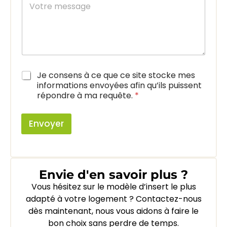
s
o
h
a
t
o
g
r
n
e
e
e
m
e
s
A
Je consens à ce que ce site stocke mes
s
c
a
informations envoyées afin qu’ils puissent
c
g
répondre à ma requête.
*
o
e
r
d
Envoyer
R
G
P
D
*
Envie d'en savoir plus ?
Vous hésitez sur le modèle d’insert le plus
adapté à votre logement ? Contactez-nous
dès maintenant, nous vous aidons à faire le
bon choix sans perdre de temps.