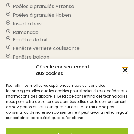
Poêles à granulés Artense
Poêles à granulés Hoben
Insert à bois
Ramonage
Fenêtre de toit
Fenêtre verrière coulissante
Fenêtre balcon
Puit de lumière
Gérer le consentement
aux cookies
Store occultant
Volet roulant
Pour offrir les meilleures expériences, nous utilisons des
PAC air-air
technologies telles que les cookies pour stocker et/ou accéder aux
informations des appareils. Le fait de consentir à ces technologies
PAC air-eau
nous permettra de traiter des données telles que le comportement
Réparation de toiture
de navigation ou les ID uniques sur ce site. Le fait de ne pas
consentir ou de retirer son consentement peut avoir un effet négatif
Moquette de pierre
sur certaines caractéristiques et fonctions.
Informations
Nos agences