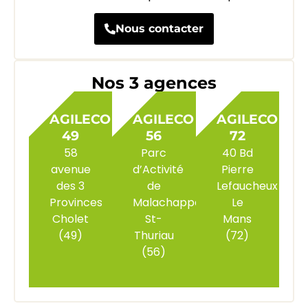
Nous contacter
Nos 3 agences
AGILECO
AGILECO
AGILECO
49
56
72
58
Parc
40 Bd
avenue
d’Activité
Pierre
des 3
de
Lefaucheux
Provinces
Malachappe
Le
Cholet
St-
Mans
(49)
Thuriau
(72)
(56)