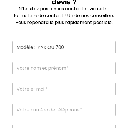
devis ?
N’hésitez pas à nous contacter via notre
formulaire de contact ! Un de nos conseillers
vous répondra le plus rapidement possible.
M
o
d
è
V
l
o
e
t
d
r
u
E
e
p
-
n
o
m
o
ê
a
*
m
l
T
i
*
*
e
é
l
m
*
l
*
e
é
s
V
p