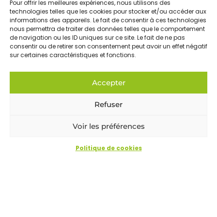
Pour offrir les meilleures expériences, nous utilisons des
Si avec toutes ces informations, vous avez
technologies telles que les cookies pour stocker et/ou accéder aux
encore des questions, n’hésitez pas à nous
informations des appareils. Le fait de consentir à ces technologies
nous permettra de traiter des données telles que le comportement
contacter, nous sommes toujours prêts à vous
de navigation ou les ID uniques sur ce site. Le fait de ne pas
conseiller en fonction de votre besoin !
consentir ou de retirer son consentement peut avoir un effet négatif
sur certaines caractéristiques et fonctions.
Une question ?
Accepter
Refuser
Voir les préférences
Questions fréquentes
Politique de cookies
Quelle surface peut chauffer un poêle à
bois de 6 kW ?
Un poêle à bois 6 kW est-il éligible aux